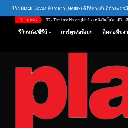
รีวิว Black Doves พิราบเงา (Netflix) ซีรีส์สายลับที่ตัวละค
รีวิว The Last House (Netflix) หนังวันสิ้นโลกที่ไอเ
TRENDING
รีวิวหนัง/ซีรีส์
การ์ตูน/อนิเมะ
ติดต่อทีมง