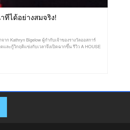
ทีได้อย่างสมจริง!
ก Kathryn Bigelow ผู้กำกับเจ้าของรางวัลออสการ์
ิดและกู้วิกฤติแข่งกับเวลาจึงเปิดฉากขึ้น รีวิว A HOUSE