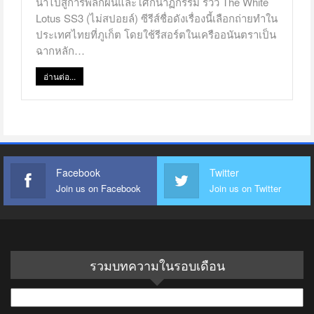
นำไปสู่การพลิกผันและโศกนาฏกรรม รีวิว The White
Lotus SS3 (ไม่สปอยล์) ซีรีส์ชื่อดังเรื่องนี้เลือกถ่ายทำใน
ประเทศไทยที่ภูเก็ต โดยใช้รีสอร์ตในเครืออนันตราเป็น
ฉากหลัก…
อ่านต่อ...
Facebook
Twitter
Join us on Facebook
Join us on Twitter
รวมบทความในรอบเดือน
รวม