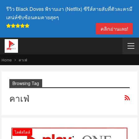
รีวิว Black Doves พิราบเงา (Netflix) ซีรีส์สายลับที่ตัวละครมี
เสน่ห์ซับซ้อนคมคายสุดๆ
คลิกอ่านเลย!
Home
คาเฟ่
Browsing Tag
คาเฟ่
ไลฟ์สไตล์