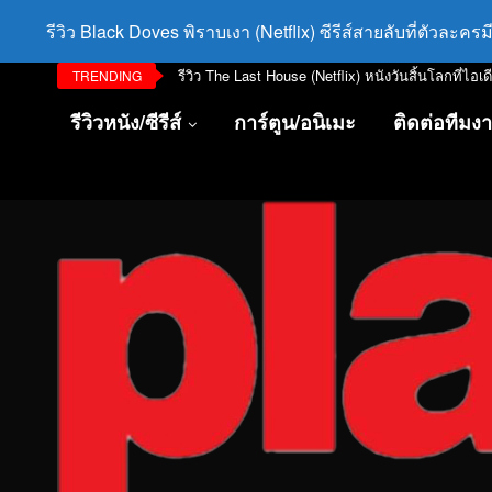
รีวิว Black Doves พิราบเงา (Netflix) ซีรีส์สายลับที่ตัวละค
รีวิว The Last House (Netflix) หนังวันสิ้นโลกที่ไอเ
TRENDING
รีวิวหนัง/ซีรีส์
การ์ตูน/อนิเมะ
ติดต่อทีมง