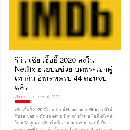
รีวิว เซียวฮื้อยี้ 2020 ลงใน
Netflix ฮวยบ่อข่วย บทพระเอกคู่
เท่ากัน อัพเดทครบ 44 ตอนจบ
แล้ว
Zhaoyun
Feb 16, 2020
เซียวฮื้อยี้ 2020 รีวิว สปอยล์ Handsome Siblings ซีรีส์
จีนใน Netflix ดัดแปลงจากนิยายกำลังภายในชื่อดังของ
โกวเล้ง คู่แฝด เซียวฮื้อยี้และฮวยบ่อข่วย รอบนี้เป็น
พระเอกคู่ที่ดันบทเพิ่มขึ้น จบแล้ว 44 ตอน สำหรับการก