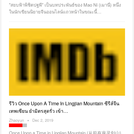
"สยบฟ้าพิชิตปฐพี" เป็นบทประพันธ์ของ Mao Ni (เมานี่) หนึ่ง
ในนักเขียนนิยายจีนออนไลน์แถวหน้าในขณะนี้…
รีวิว Once Upon A Time In Lingjian Mountain ซีรีส์จีน
เทพเซียน ยำมิตรสุดรั่ว เข้า…
Zhaoyun
Dec 2, 2019
Once Upon a Time in Lingjian Mountain (从前有座灵剑山)