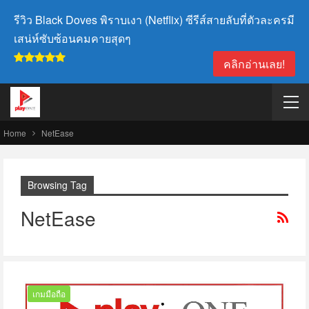
รีวิว Black Doves พิราบเงา (Netflix) ซีรีส์สายลับที่ตัวละครมี
เสน่ห์ซับซ้อนคมคายสุดๆ
คลิกอ่านเลย!
Home
NetEase
Browsing Tag
NetEase
เกมมือถือ