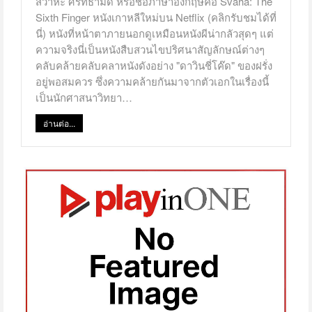
สวาหะ ศรัทธามืด หรือชื่อภาษาอังกฤษคือ Svaha: The
Sixth Finger หนังเกาหลีใหม่บน Netflix (คลิกรับชมได้ที่
นี่) หนังที่หน้าตาภายนอกดูเหมือนหนังผีน่ากลัวสุดๆ แต่
ความจริงนี่เป็นหนังสืบสวนไขปริศนาสัญลักษณ์ต่างๆ
คลับคล้ายคลับคลาหนังดังอย่าง "ดาวินชี่โค๊ด" ของฝรั่ง
อยู่พอสมควร ซึ่งความคล้ายกันมาจากตัวเอกในเรื่องนี้
เป็นนักศาสนาวิทยา…
อ่านต่อ...