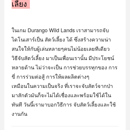
เลี้ยง
ในเกม Durango Wild Lands เราสามารถจับ
ไดโนเสาร์เป็น สัตว์เลี้ยง ได้ ซึ่งสร้างความน่า
สนใจให้กับผู้เล่นหลายๆคนไม่น้อยเลยทีเดียว
วิธีจับสัตว์เลี้ยง มาเป็นเพื่อนเรานั้น มีประโยชน์
หลายด้าน ไม่ว่าจะเป็น การช่วยบรรทุกของ การ
ขี่ การร่วมต่อสู้ การให้ผลผลิตต่างๆ
เหมือนในความเป็นจริง ที่เราจะจับสัตว์จากป่า
มาสักตัวมันก็จะไม่ได้เชื่องและพร้อมใช้ได้ใน
ทันที วันนี้เรามาบอกวิธีการ จับสัตว์เลี้ยงและใช้
งานกัน