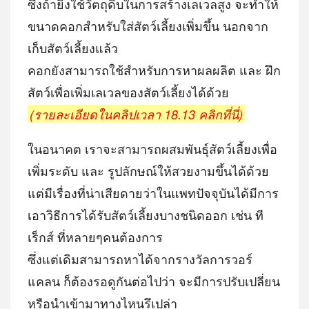
ซึ่งถ้ายิ่งใช้วัตถุดิบในการสร้างเลเวลสูง จะทำให้
ขนาดคอกสำหรับใส่สัตว์เลี้ยงเพิ่มขึ้น นอกจาก
เก็บสัตว์เลี้ยงแล้ว
คอกยังสามารถใช้สำหรับการหาผลผลิต และ ฝึก
สัตว์เพื่อเพิ่มเลเวลของสัตว์เลี้ยงได้ด้วย
(รายละเอียดในคลิปเวลา 18.13 คลิกที่นี่)
ในอนาคต เราจะสามารถผสมพันธุ์สัตว์เลี้ยงเพื่อ
เพิ่มระดับ และ รูปลักษณ์ให้สวยงามขึ้นได้ด้วย
แต่มีเรื่องที่น่าเสียดายว่าในแพทปัจจุบันได้มีการ
เอาวิธีการได้รับสัตว์เลี้ยงบางชนิดออก เช่น ที
เร็กส์ ที่หลายๆคนต้องการ
ซึ่งแต่เดิมสามารถหาได้จากรางวัลการวอร์
แคลน ก็ต้องรอดูกันต่อไปว่า จะมีการปรับเปลี่ยน
หรือนำเข้ามาทางไหนรึเปล่า