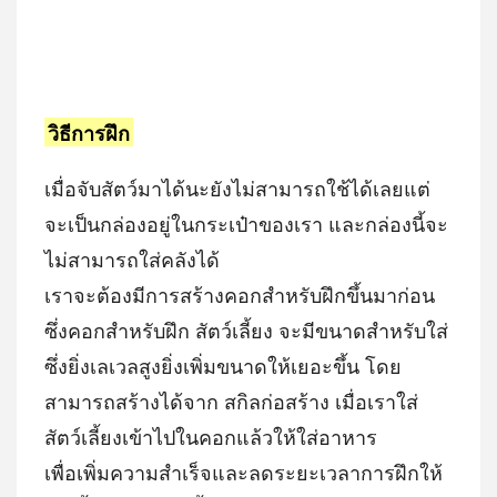
วิธีการฝึก
เมื่อจับสัตว์มาได้นะยังไม่สามารถใช้ได้เลยแต่
จะเป็นกล่องอยู่ในกระเป๋าของเรา และกล่องนี้จะ
ไม่สามารถใส่คลังได้
เราจะต้องมีการสร้างคอกสำหรับฝึกขึ้นมาก่อน
ซึ่งคอกสำหรับฝึก สัตว์เลี้ยง จะมีขนาดสำหรับใส่
ซึ่งยิ่งเลเวลสูงยิ่งเพิ่มขนาดให้เยอะขึ้น โดย
สามารถสร้างได้จาก สกิลก่อสร้าง เมื่อเราใส่
สัตว์เลี้ยงเข้าไปในคอกแล้วให้ใส่อาหาร
เพื่อเพิ่มความสำเร็จและลดระยะเวลาการฝึกให้