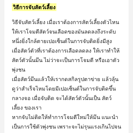
วิธีการจับสัตว์เลี้ยง
วิธีจับสัตว์เลี้ยง เมื่อเราต้องการสัตว์เลี้ยงตัวไหน
ให้เราโจมตีสัตว์จนเลือดของมันลดลงถึงระดับ
หนึ่งยิ่งใกล้ตายเปอเซ็นต์ในการจับติดยิ่งมีสูง
เมื่อสัตว์ตัวที่เราต้องการเลือดลดลง ให้เราทำให้
สัตว์ตัวนั้นมึน ไม่ว่าจะเป็นการโจมตี หรือเอาตัว
พุ่งชน
เมื่อสัตว์มึนแล้วให้เรากดสกิลรูปตาข่าย แล้วลุ้น
ดูว่าสำเร็จไหมโดยมีเปอเซ็นต์ในการจับติดขึ้น
กลางจอ เมื่อจับติด จะได้สัตว์ตัวนั้นเป็น สัตว์
เลี้ยง ของเรา
หากจับไม่ติดให้ทำการโจมตีใหม่ให้มึน แนะนำ
เป็นการใช้ตัวพุ่งชน เพราะจะไม่รุนแรงเกินไปจน