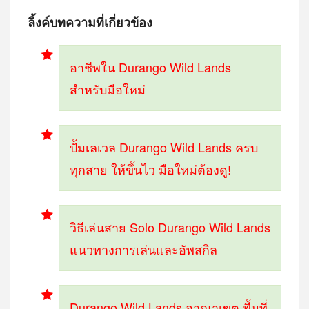
ลิ้งค์บทความที่เกี่ยวข้อง
อาชีพใน Durango Wild Lands
สำหรับมือใหม่
ปั้มเลเวล Durango Wild Lands ครบ
ทุกสาย ให้ขึ้นไว มือใหม่ต้องดู!
วิธีเล่นสาย Solo Durango Wild Lands
แนวทางการเล่นและอัพสกิล
Durango Wild Lands อาณาเขต พื้นที่