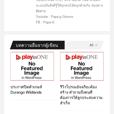
จะแบ่งปันสิ่งที่รู้ให้ทุกคนได้สนุกด้วยกัน ช่องทาง
ติดตาม
Youtube : Papa-g Groove
FB : Papa-G
บทความอื่นจากผู้เขียน
All
ประกาศปิดตัวเกมส์
รีวิวโปรเมอัจฉริยะต้อง
Durango Wildlands
สร้าง คำถามถึงคนที่
ต้องการให้ลูกประสบความ
สำเร็จ