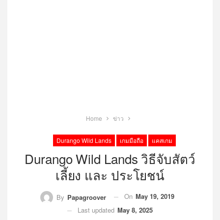
Home
ข่าว
Durango Wild Lands
เกมมือถือ
แคสเกม
Durango Wild Lands วิธีจับสัตว์
เลี้ยง และ ประโยชน์
On
May 19, 2019
By
Papagroover
Last updated
May 8, 2025