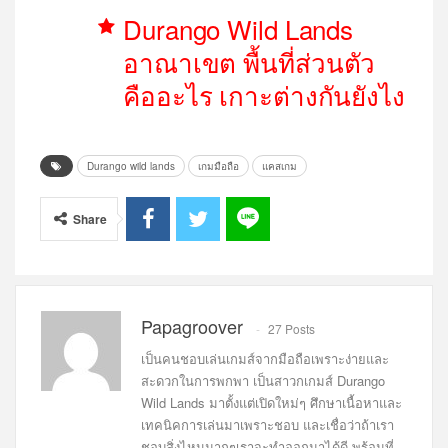
Durango Wild Lands
อาณาเขต พื้นที่ส่วนตัว
คืออะไร เกาะต่างกันยังไง
Durango wild lands
เกมมือถือ
แคสเกม
Share
Papagroover
27 Posts
เป็นคนชอบเล่นเกมส์จากมือถือเพราะง่ายและ
สะดวกในการพกพา เป็นสาวกเกมส์ Durango
Wild Lands มาตั้งแต่เปิดใหม่ๆ ศึกษาเนื้อหาและ
เทคนิคการเล่นมาเพราะชอบ และเชื่อว่าถ้าเรา
ชอบสิ่งไหนมากๆเราจะทำออกมาได้ดี พร้อมที่