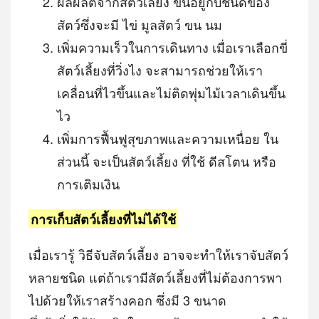
ผลผลิตจากสัตว์เลี้ยง ขึ้นอยู่กับชนิดของ
สัตว์ซึ่งจะมี ไข่ มูลสัตว์ ขน นม
เพิ่มความเร็วในการเดินทาง เมื่อเราเลือกขี่
สัตว์เลี้ยงที่วิ่งไง จะสามารถช่วยให้เรา
เคลื่อนที่ไวขึ้นและไม่ติดพุ่มไม้เวลาเดินขึ้น
ไว
เพิ่มการฟื้นฟูสุขภาพและความเหนื่อย ใน
ส่วนนี้ จะเป็นสัตว์เลี้ยง ที่ใช้ ดีสโตน หรือ
การเติมเงิน
การเก็บสัตว์เลี้ยงที่ไม่ได้ใช้
เมื่อเรารู้ วิธีจับสัตว์เลี้ยง อาจจะทำให้เราจับสัตว์
หลายชนิด แต่ถ้าเรามีสัตว์เลี้ยงที่ไม่ต้องการพา
ไปด้วยให้เราสร้างคอก ซึ่งมี 3 ขนาด