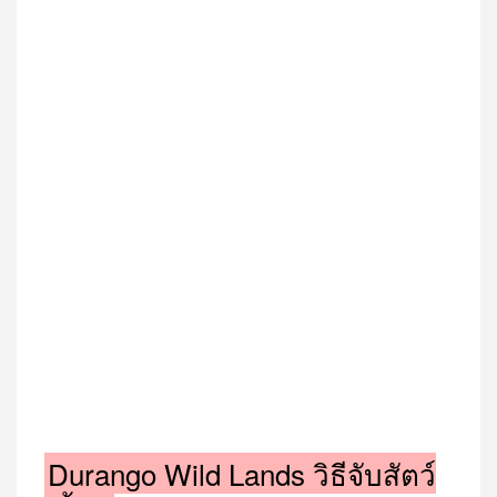
Durango Wild Lands วิธีจับสัตว์