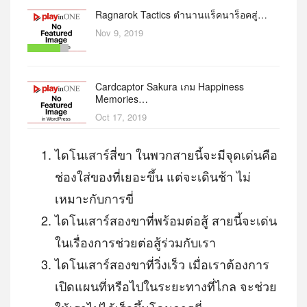
Ragnarok Tactics ตำนานแร็คนาร็อคสู่…
Nov 9, 2019
Cardcaptor Sakura เกม Happiness
Memories…
Oct 17, 2019
ไดโนเสาร์สี่ขา ในพวกสายนี้จะมีจุดเด่นคือ
ช่องใส่ของที่เยอะขึ้น แต่จะเดินช้า ไม่
เหมาะกับการขี่
ไดโนเสาร์สองขาที่พร้อมต่อสู้ สายนี้จะเด่น
ในเรื่องการช่วยต่อสู้ร่วมกับเรา
ไดโนเสาร์สองขาที่วิ่งเร็ว เมื่อเราต้องการ
เปิดแผนที่หรือไปในระยะทางที่ไกล จะช่วย