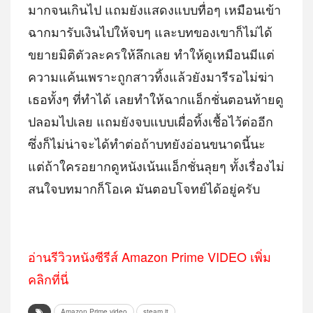
มากจนเกินไป แถมยังแสดงแบบทื่อๆ เหมือนเข้า
ฉากมารับเงินไปให้จบๆ และบทของเขาก็ไม่ได้
ขยายมิติตัวละครให้ลึกเลย ทำให้ดูเหมือนมีแต่
ความแค้นเพราะถูกสาวทิ้งแล้วยังมารีรอไม่ฆ่า
เธอทั้งๆ ที่ทำได้ เลยทำให้ฉากแอ็กชั่นตอนท้ายดู
ปลอมไปเลย แถมยังจบแบบเผื่อทิ้งเชื้อไว้ต่ออีก
ซึ่งก็ไม่น่าจะได้ทำต่อถ้าบทยังอ่อนขนาดนี้นะ
แต่ถ้าใครอยากดูหนังเน้นแอ็กชั่นลุยๆ ทั้งเรื่องไม่
สนใจบทมากก็โอเค มันตอบโจทย์ได้อยู่ครับ
อ่านรีวิวหนังซีรีส์ Amazon Prime VIDEO เพิ่ม
คลิกที่นี่
Amazon Prime video
steam it