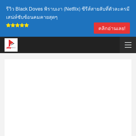
รีวิว Black Doves พิราบเงา (Netflix) ซีรีส์สายลับที่ตัวละครมี
เสน่ห์ซับซ้อนคมคายสุดๆ
คลิกอ่านเลย!