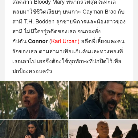
สลัดสาว Bloody Mary ที่น่ากลัวที่สุดในทะเล
หลบมาใช้ชีวิตเงียบๆ บนเกาะ Cayman Brac กับ
สามี T.H. Bodden ลูกชายพิการและน้องสาวของ
สามี ไม่มีใครรู้อดีตของเธอ จนกระทั่ง
กัปตัน
(
Karl Urban)
อดีตพี่เลี้ยงและคน
Connor
รักของเธอ ตามล่ามาเพื่อแก้แค้นและทวงทองที่
เธอเอาไป เธอจึงต้องใช้ทุกทักษะที่ปกปิดไว้เพื่อ
ปกป้องครอบครัว