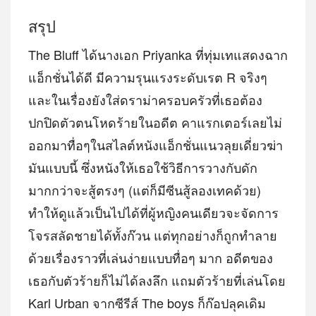
สรุป
The Bluff ได้นางเอก Priyanka ที่ทุ่มเทแสดงฉาก
แอ็กชั่นได้ดี มีความรุนแรงระดับเรต R จริงๆ
และในเรื่องยังใส่ดราม่าครอบครัวที่เธอต้อง
ปกปิดตัวตนโหดร้ายในอดีต คาแรกเตอร์เลยไม่
ออกมาทื่อๆในสไลต์หนังแอ็กชั่นแนวลุยเดี่ยวฆ่า
มันแบบนี้ ซึ่งหนังให้เธอใช้วิธีการวางกับดัก
มากกว่าจะสู้ตรงๆ (แต่ก็มีซีนสู้ลองเทคด้วย)
ทำให้ดูแล้วเป็นไปได้ที่ผู้หญิงคนเดียวจะจัดการ
โจรสลัดชายได้ทั้งก๊วน แต่ทุกอย่างก็ถูกทำลาย
ด้วยเรื่องราวที่เล่นง่ายแบบทื่อๆ มาก อดีตของ
เธอกับตัวร้ายก็ไม่ได้ลงลึก แถมตัวร้ายที่เล่นโดย
Karl Urban จากซีรีส์ The boys ก็ก๊อปลุคเดิม