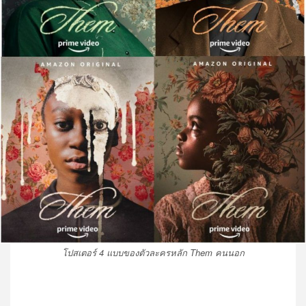
โปสเตอร์ 4 แบบของตัวละครหลัก Them คนนอก