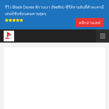
รีวิว Black Doves พิราบเงา (Netflix) ซีรีส์สายลับที่ตัวละครมี
เสน่ห์ซับซ้อนคมคายสุดๆ
คลิกอ่านเลย!