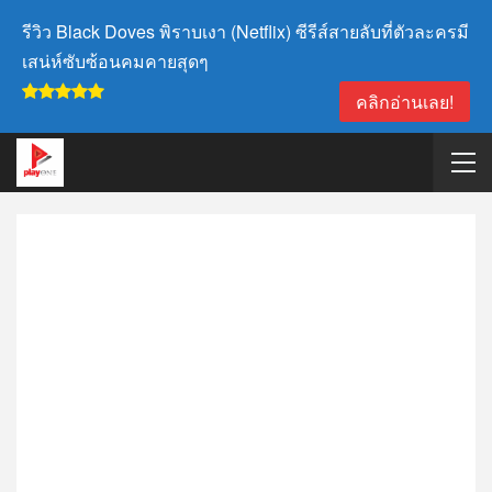
รีวิว Black Doves พิราบเงา (Netflix) ซีรีส์สายลับที่ตัวละครมี
เสน่ห์ซับซ้อนคมคายสุดๆ
คลิกอ่านเลย!