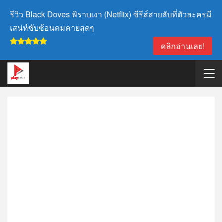
รีวิว Black Doves พิราบเงา (Netflix) ซีรีส์สายลับที่ตัวละครมี
เสน่ห์ซับซ้อนคมคายสุดๆ
คลิกอ่านเลย!