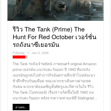
รีวิว The Tank (Prime) The
Hunt For Red October เวอร์ชั่น
รถถังนาซีเยอรมัน
Folkplay
Jan 3, 2026
The Tank รถถังเจ้าพยัคฆ์ ภาพยนตร์ original Amazon
prime เยอรมัน แนวรบตะวันออก ปี 1943 ทีมรถถัง
เยอรมันถูกส่งไปทำภารกิจอันตรายลึกเข้าไปหลังแนว
ข้าศึกที่รบกันดุเดือด ขณะพวกเขาเดินทางผ่านเขต
กันชน พวกเขาต้องเผชิญทั้งศัตรูและปีศาจในใจ รีวิว
The Tank (ไม่สปอยล์) เรื่องราวเกิดขึ้นในปี 1943 บน
แนวรบตะวันออก หลังจากความพ่ายแพ้ที่ Stalingrad…
อ่านต่อ...