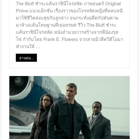
The Bluff ชำระแค้นราชินีโจรสลัด ภาพยนตร์ Original
Prime แนวแอ็กชั่น เรื่องราวของโจรสลัดหญิงที่หลบหนี
มาใช้ชีวิตสงบสุขกับลูกสาว จนกระทั่งอดีตกัปตันตาม
มาล้างแค้นโทษฐานที่เธอทรยศ รีวิว The Bluff ชำระ
แค้นราชินีโจรสลัด หนังอำนวยการสร้างจากพี่น้องรุส
โซ่ กำกับโดย Frank E. Flowers จากสายมิวสิควิดีโอมา
ทำงานให้ …
อ่านต่อ...