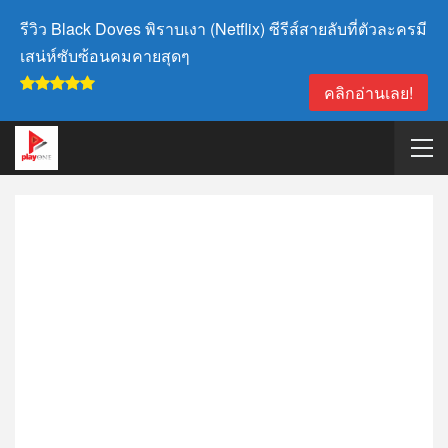
รีวิว Black Doves พิราบเงา (Netflix) ซีรีส์สายลับที่ตัวละครมี
เสน่ห์ซับซ้อนคมคายสุดๆ
คลิกอ่านเลย!