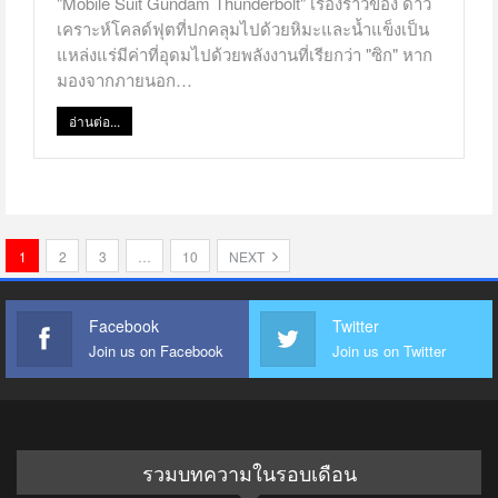
"Mobile Suit Gundam Thunderbolt" เรื่องราวของ ดาว
เคราะห์โคลด์ฟุตที่ปกคลุมไปด้วยหิมะและน้ำแข็งเป็น
แหล่งแร่มีค่าที่อุดมไปด้วยพลังงานที่เรียกว่า "ซิก" หาก
มองจากภายนอก…
อ่านต่อ...
1
2
3
…
10
NEXT
Facebook
Twitter
Join us on Facebook
Join us on Twitter
รวมบทความในรอบเดือน