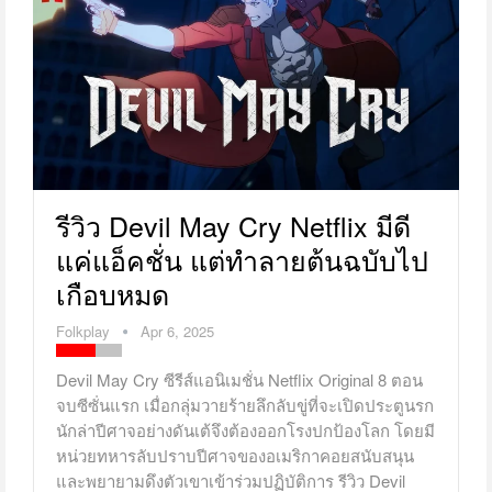
รีวิว Devil May Cry Netflix มีดี
แค่แอ็คชั่น แต่ทำลายต้นฉบับไป
เกือบหมด
Folkplay
Apr 6, 2025
Devil May Cry ซีรีส์แอนิเมชั่น Netflix Original 8 ตอน
จบซีซั่นแรก เมื่อกลุ่มวายร้ายลึกลับขู่ที่จะเปิดประตูนรก
นักล่าปีศาจอย่างดันเต้จึงต้องออกโรงปกป้องโลก โดยมี
หน่วยทหารลับปราบปีศาจของอเมริกาคอยสนับสนุน
และพยายามดึงตัวเขาเข้าร่วมปฏิบัติการ รีวิว Devil