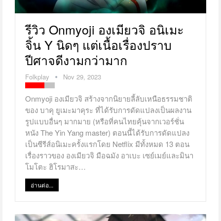
รีวิว Onmyoji องเมียวจิ อนิเมะ
จิ้น Y นิดๆ แต่เนื้อเรื่องปราบ
ปีศาจดีงามกว่ามาก
Folkplay
Nov 29, 2023
Onmyoji องเมียวจิ สร้างจากนิยายลี้ลับเหนือธรรมชาติ
ของ บาคุ ยูเมะมาคุระ ที่ได้รับการดัดแปลงเป็นผลงาน
รูปแบบอื่นๆ มากมาย (หรือที่คนไทยคุ้นจากเวอร์ชั่น
หนัง The Yin Yang master) ตอนนี้ได้รับการดัดแปลง
เป็นซีรีส์อนิเมะครั้งแรกโดย Netflix มีทั้งหมด 13 ตอน
เรื่องราวของ องเมียวจิ มือฉมัง อาเบะ เซย์เมย์และมินา
โมโตะ ฮิโรมาสะ…
อ่านต่อ...