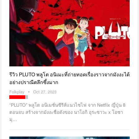
รีวิว PLUTO พลูโต อนิเมะที่ถ่ายทอดเรื่องราวจากมังงะได้
อย่างปราณีตลึกซึ้งมาก
Folkplay
Oct 27, 2023
“PLUTO” พลูโต อนิเมชั่นซีรีส์แนวไซไฟ จาก Netflix ญี่ปุ่น 8
ตอนจบ สร้างจากมังงะชื่อดังของ นาโอกิ อุระซาวะ x โอซา
มุ…