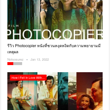
รีวิว Photocopier หนังที่ชวนหงุดหงิดกับความพยายามมี
เหตุผล
Notsosurez
Jan 13, 2022
How I Fell In Love With A Gangster Netflix รีวิว