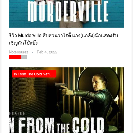
รีวิว Murderville สืบสวนวาไรตี้ แกง(แกล้ง)นักแสดงรับ
เชิญกันโบ๊ะบ๊ะ
Notsosurez
Feb 4, 2022
In From The Cold Netflix รีวิว