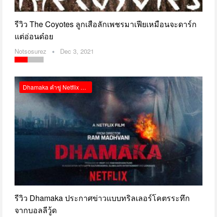
รีวิว The Coyotes ลูกเสือลักเพชรมาเฟียเหมือนจะดาร์ก
แต่อ่อนด๋อย
Notsosurez
Dec 3, 2021
Dhamaka คำขู่ Netflix รีวิว
รีวิว Dhamaka ประกาศข่าวแบบทริลเลอร์โคตรระทึก
จากบอลลีวู้ด