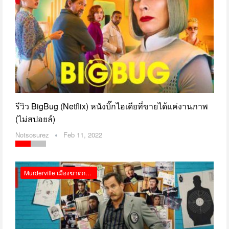
รีวิว BigBug (Netflix) หนังบิ๊กไอเดียที่ขายได้แค่งานภาพ
(ไม่สปอยล์)
Notsosurez
Feb 11, 2022
Murderville เมืองฆาตกรรม Netflix รีวิว