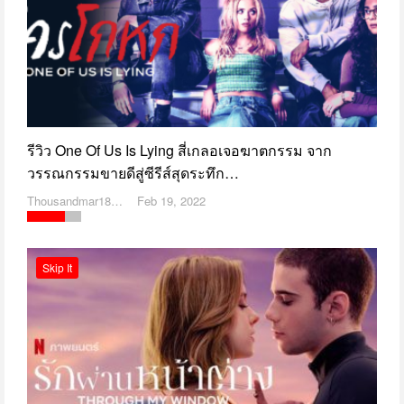
รีวิว One Of Us Is Lying สี่เกลอเจอฆาตกรรม จาก
วรรณกรรมขายดีสู่ซีรีส์สุดระทึก…
Thousandmar1869
Feb 19, 2022
Skip It