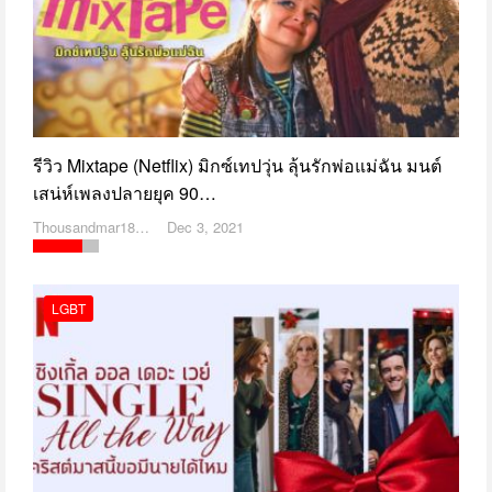
รีวิว Mixtape (Netflix) มิกซ์เทปวุ่น ลุ้นรักพ่อแม่ฉัน มนต์
เสน่ห์เพลงปลายยุค 90…
Thousandmar1869
Dec 3, 2021
LGBT