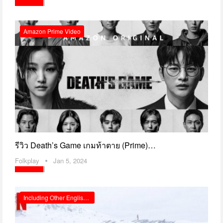
Amazon Prime Video
รีวิว Death’s Game เกมท้าตาย (Prime)…
Folkplay
Jan 5, 2024
Including Other English Reviews