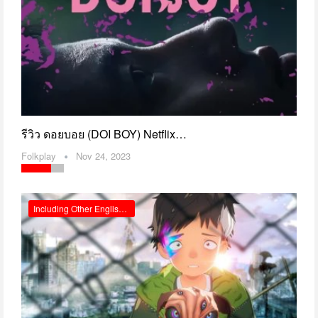
รีวิว ดอยบอย (DOI BOY) Netflix…
Folkplay
Nov 24, 2023
Including Other English Reviews