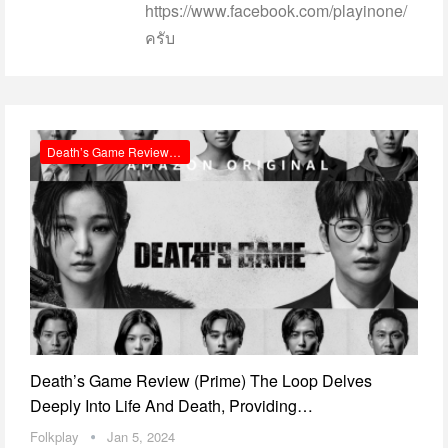
https://www.facebook.com/playinone/
ครับ
Death’s Game Review Prime
Death’s Game Review (Prime) The Loop Delves
Deeply Into Life And Death, Providing…
Folkplay
Jan 5, 2024