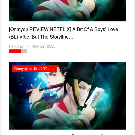
[Onmyoji REVIEW NETFLIX] A Bit Of A Boys’ Love
(BL) Vibe, But The Storyline…
Folkplay
Nov 29, 2023
Onmyoji องเมียวจิ รีวิว Netflix